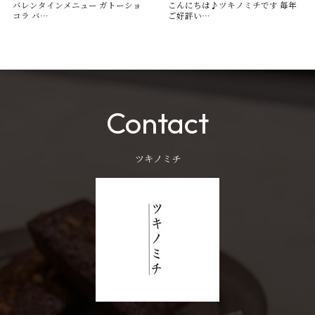
バレンタインメニュー ガトーショ
こんにちは♪ツキノミチです️ 毎年
コラ バ…
ご好評い…
Contact
ツキノミチ