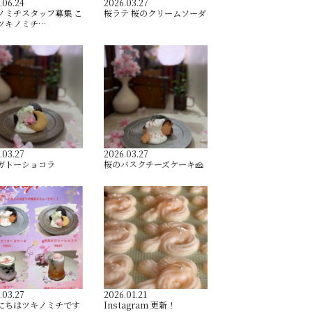
.06.24
2026.03.27
ノミチスタッフ募集 こ
桜ラテ 桜のクリームソーダ
ツキノミチ…
.03.27
2026.03.27
ガトーショコラ
桜のバスクチーズケーキ🧀
.03.27
2026.01.21
にちはツキノミチです️
Instagram 更新！