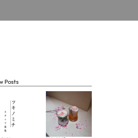
チ
w Posts