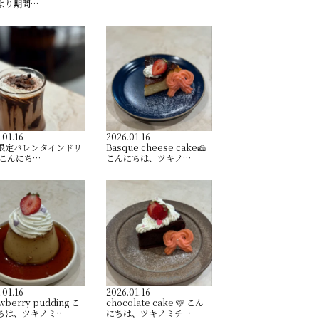
より期間…
.01.16
2026.01.16
間限定バレンタインドリ
Basque cheese cake🧀
 こんにち…
こんにちは、ツキノ…
.01.16
2026.01.16
wberry pudding こ
chocolate cake 🩷 こん
ちは、ツキノミ…
にちは、ツキノミチ…