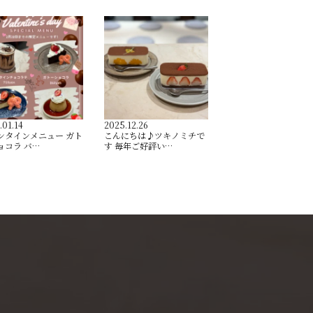
.01.14
2025.12.26
ンタインメニュー ガト
こんにちは♪ツキノミチで
ョコラ バ…
す️ 毎年ご好評い…