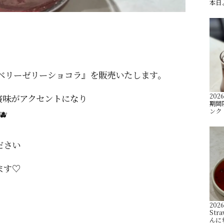
本日
『ベリーゼリーショコラ』を販売いたします。
2026
酸味がアクセントになり
️期
ンク️

ださい
ます♡
2026
Stra
んに