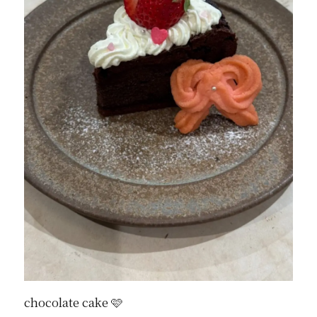
chocolate cake 🩷