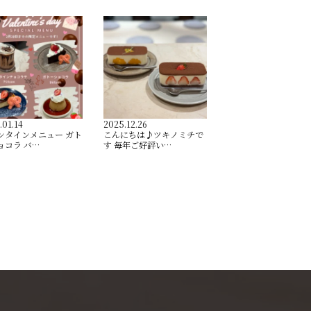
.01.14
2025.12.26
ンタインメニュー ガト
こんにちは♪ツキノミチで
ョコラ バ…
す️ 毎年ご好評い…