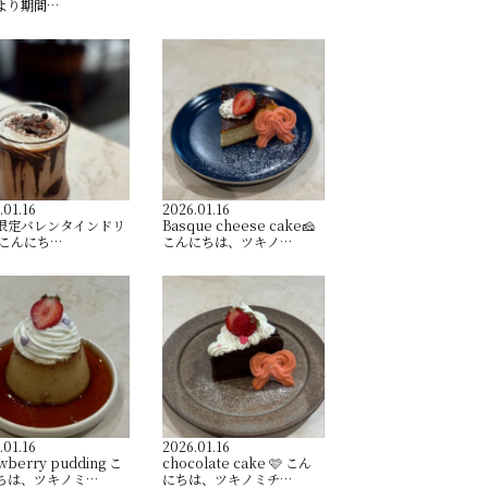
より期間…
.01.16
2026.01.16
間限定バレンタインドリ
Basque cheese cake🧀
 こんにち…
こんにちは、ツキノ…
.01.16
2026.01.16
wberry pudding こ
chocolate cake 🩷 こん
ちは、ツキノミ…
にちは、ツキノミチ…