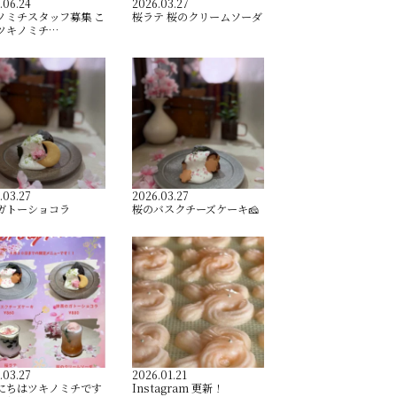
.06.24
2026.03.27
ノミチスタッフ募集 こ
桜ラテ 桜のクリームソーダ
ツキノミチ…
.03.27
2026.03.27
ガトーショコラ
桜のバスクチーズケーキ🧀
.03.27
2026.01.21
にちはツキノミチです️
Instagram 更新！