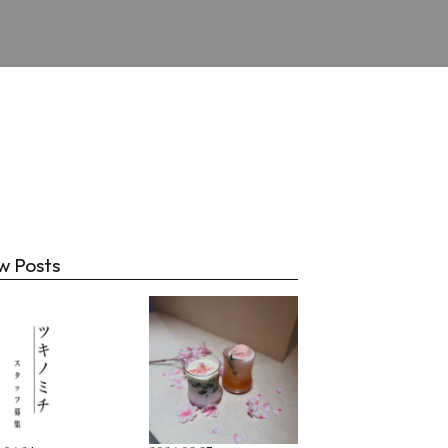
チ
w Posts