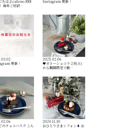
ちは♪cafeno.888
Instagram 更新！
！ 毎年ご好評…
.03.02
2025.02.06
tagram 更新！
🖤ガトーショコラ 2/8(土)
から期間限定で販…
.02.06
2024.11.30
ごのチョコバスク こん
おひとりさまシフォン🌲 お