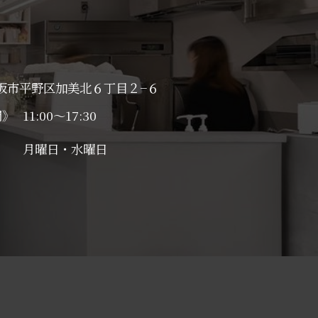
阪市平野区加美北６丁目２−６
間》
11:00～17:30
日》
月曜日・水曜日