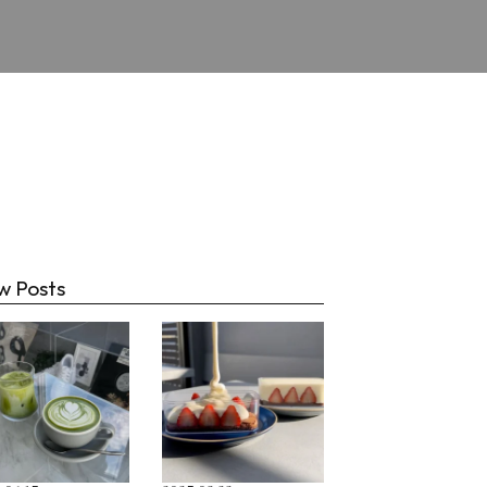
チ
w Posts