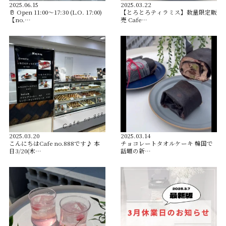
2025.06.15
2025.03.22
🥛 Open︎ 11:00〜17:30 (L.O. 17:00)
【とろとろティラミス】数量限定販
【no.…
売 Cafe…
2025.03.20
2025.03.14
こんにちはCafe no.888です♪ 本
チョコレートタオルケーキ 韓国で
日3/20(木…
話題の新…