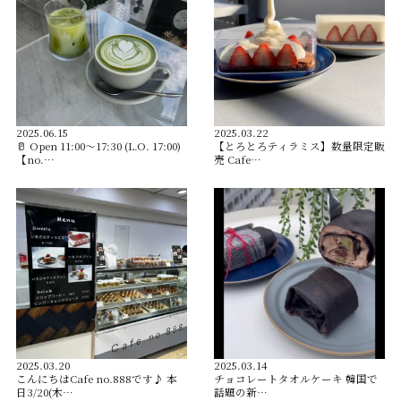
2025.06.15
2025.03.22
🥛 Open︎ 11:00〜17:30 (L.O. 17:00)
【とろとろティラミス】数量限定販
【no.…
売 Cafe…
2025.03.20
2025.03.14
こんにちはCafe no.888です♪ 本
チョコレートタオルケーキ 韓国で
日3/20(木…
話題の新…