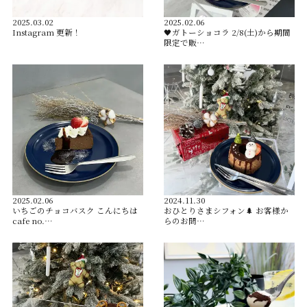
2025.03.02
2025.02.06
Instagram 更新！
🖤ガトーショコラ 2/8(土)から期間
限定で販…
2025.02.06
2024.11.30
いちごのチョコバスク こんにちは
おひとりさまシフォン🌲 お客様か
cafe no.…
らのお問…