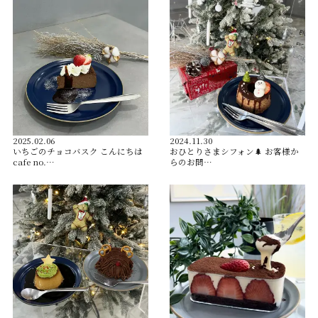
2025.02.06
2024.11.30
いちごのチョコバスク こんにちは
おひとりさまシフォン🌲 お客様か
cafe no.…
らのお問…