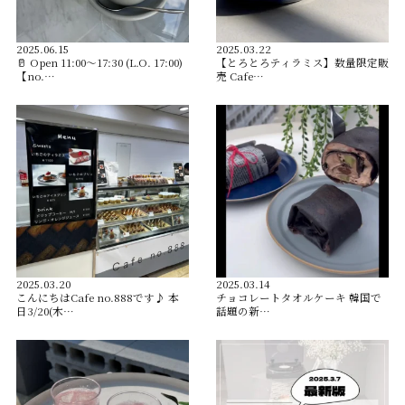
2025.06.15
2025.03.22
🥛 Open︎ 11:00〜17:30 (L.O. 17:00)
【とろとろティラミス】数量限定販
【no.…
売 Cafe…
2025.03.20
2025.03.14
こんにちはCafe no.888です♪ 本
チョコレートタオルケーキ 韓国で
日3/20(木…
話題の新…