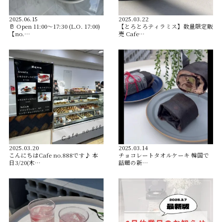
2025.06.15
2025.03.22
🥛 Open︎ 11:00〜17:30 (L.O. 17:00)
【とろとろティラミス】数量限定販
【no.…
売 Cafe…
2025.03.20
2025.03.14
こんにちはCafe no.888です♪ 本
チョコレートタオルケーキ 韓国で
日3/20(木…
話題の新…