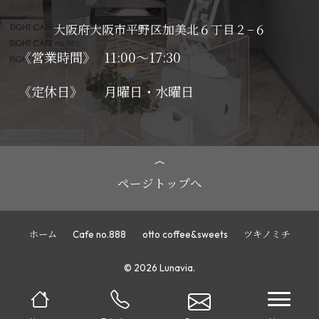
大阪府大阪市平野区加美北６丁目２−６
《営業時間》
11:00～17:30
《定休日》
月曜日・水曜日
ページトップへ
ホーム
Cafe no.888
otto coffee&sweets
ツキノミチ
© 2026 Lunavia.
navi