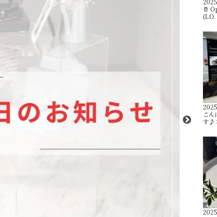
2025
🥛 O
(L.O
2025
こんに
す♪ 
2025