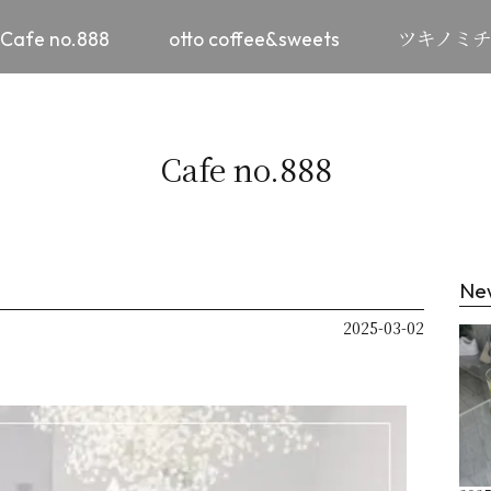
Cafe no.888
otto coffee&sweets
ツキノミ
Cafe no.888
Ne
2025-03-02