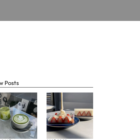
チ
w Posts