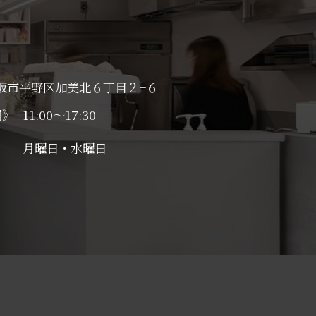
阪市平野区加美北６丁目２−６
間》
11:00～17:30
日》
月曜日・水曜日