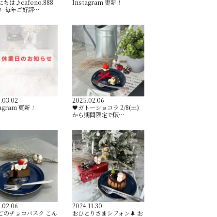
ちは♪cafeno.888
Instagram 更新！
！ 毎年ご好評…
.03.02
2025.02.06
tagram 更新！
🖤ガトーショコラ 2/8(土)
から期間限定で販…
.02.06
2024.11.30
ごのチョコバスク こん
おひとりさまシフォン🌲 お